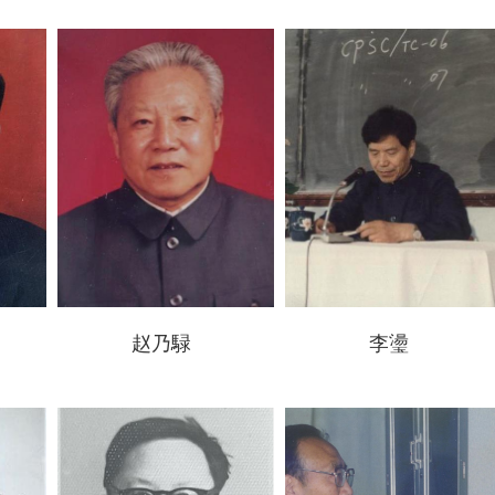
赵乃騄
李璗