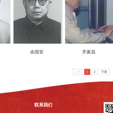
余国安
齐家昌
上页
1
2
下页
联系我们