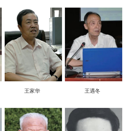
王家华
王遇冬