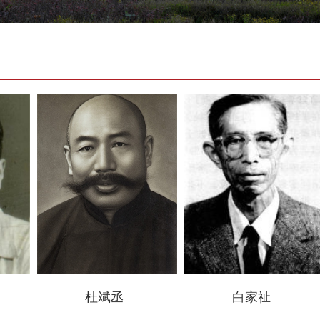
杜斌丞
白家祉